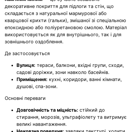
декоративне покриття для підлоги та стін, що
складається з натуральної мармурової або
кварцової крихти (гальки), змішаної зі спеціальною
епоксидною або поліуретановою смолою
. Матеріал
використовується як для внутрішнього, так і для
зовнішнього оздоблення.
Де застосовується
Вулиця:
тераси, балкони, вхідні групи, сходи,
садові доріжки, зони навколо басейнів.
Приміщення:
кухні, коридори, ванні кімнати,
душові, спа-зони.
Основні переваги
Довговічність та міцність:
стійкий до
стирання, морозів, ультрафіолету та витримує
великі навантаження.
Нековзна поверхня:
завдяки текстурі, ходити